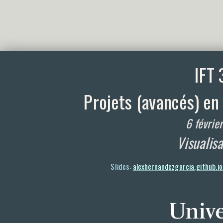
IFT
Projets (avancés) e
6 févrie
Visualis
Slides:
alexhernandezgarcia.github.